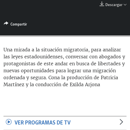
RADIO MARTÍ
Descargar
ESPECIALES
Compartir
MULTIMEDIA
ESPECIALES
EDITORIALES
LA REALIDAD DE LA VIVIENDA EN CUBA
SER VIEJO EN CUBA
Una mirada a la situación migratoria, para analizar
SÍGUENOS
las leyes estadounidenses, conversar con abogados y
KENTU-CUBANO
protagonistas de este andar en busca de libertades y
LOS SANTOS DE HIALEAH
nuevas oportunidades para lograr una migración
ordenada y segura. Cona la producción de Patricia
DESINFORMACIÓN RUSA EN AMÉRICA LATINA
Martínez y la conducción de Exilda Arjona
LA INVASIÓN DE RUSIA A UCRANIA
VER PROGRAMAS DE TV