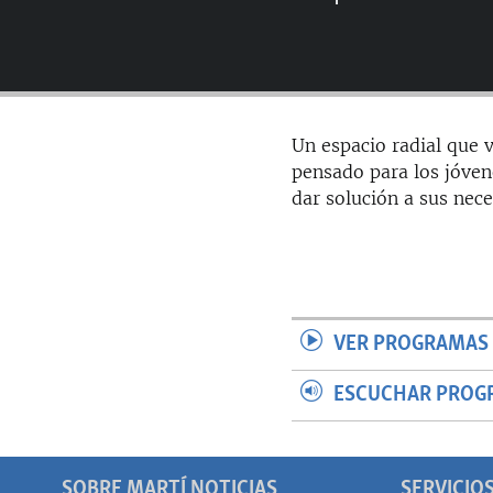
RADIO MARTÍ
ESPECIALES
MULTIMEDIA
ESPECIALES
EDITORIALES
LA REALIDAD DE LA VIVIENDA EN
Un espacio radial que v
CUBA
pensado para los jóven
SER VIEJO EN CUBA
dar solución a sus nece
KENTU-CUBANO
LOS SANTOS DE HIALEAH
DESINFORMACIÓN RUSA EN
AMÉRICA LATINA
VER PROGRAMAS 
LA INVASIÓN DE RUSIA A UCRANIA
ESCUCHAR PROG
SOBRE MARTÍ NOTICIAS
SERVICIO