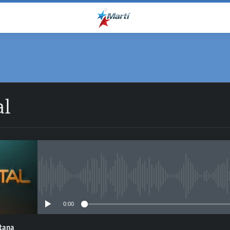
al
No media source currently avail
0:00
ntana