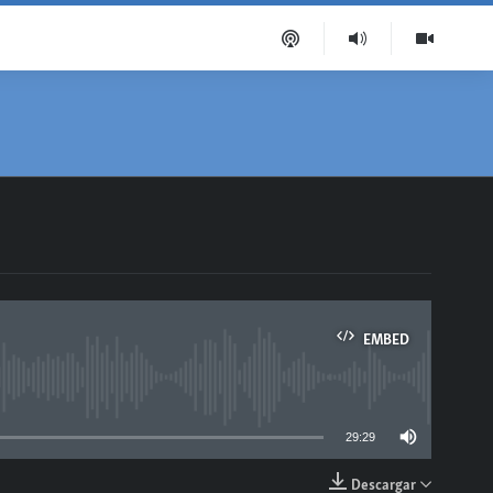
EMBED
able
29:29
Descargar