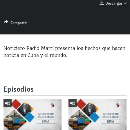
Descargar
RADIO MARTÍ
ESPECIALES
Compartir
MULTIMEDIA
ESPECIALES
EDITORIALES
LA REALIDAD DE LA VIVIENDA EN CUBA
SER VIEJO EN CUBA
Noticiero Radio Martí presenta los hechos que hacen
SÍGUENOS
noticia en Cuba y el mundo.
KENTU-CUBANO
LOS SANTOS DE HIALEAH
DESINFORMACIÓN RUSA EN AMÉRICA LATINA
Episodios
LA INVASIÓN DE RUSIA A UCRANIA