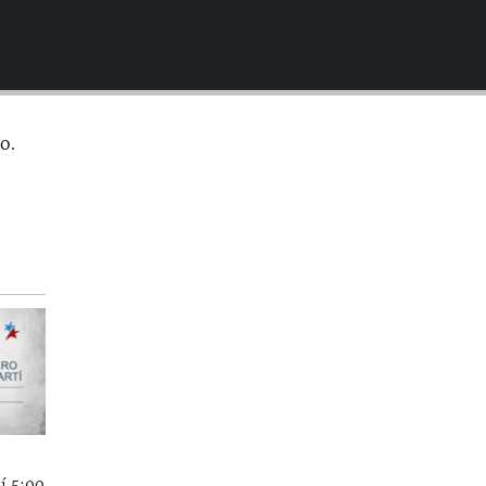
EMBED
o.
í 5:00