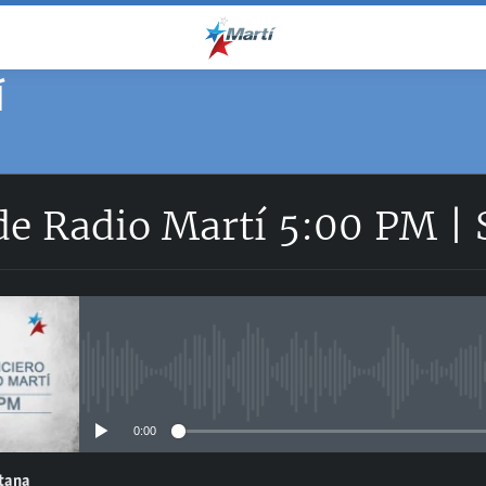
Í
 de Radio Martí 5:00 PM |
No media source currently avail
0:00
ntana