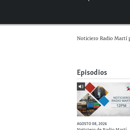
RADIO MARTÍ
ESPECIALES
MULTIMEDIA
ESPECIALES
EDITORIALES
LA REALIDAD DE LA VIVIENDA EN
Noticiero Radio Martí 
CUBA
SER VIEJO EN CUBA
KENTU-CUBANO
LOS SANTOS DE HIALEAH
Episodios
DESINFORMACIÓN RUSA EN
AMÉRICA LATINA
LA INVASIÓN DE RUSIA A UCRANIA
AGOSTO 08, 2026
Noticiero de Radio Martí