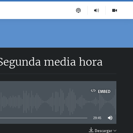
 Segunda media hora
EMBED
able
29:45
Descargar