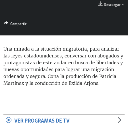
RADIO MARTÍ
Descargar
ESPECIALES
Compartir
MULTIMEDIA
ESPECIALES
EDITORIALES
LA REALIDAD DE LA VIVIENDA EN CUBA
SER VIEJO EN CUBA
Una mirada a la situación migratoria, para analizar
SÍGUENOS
las leyes estadounidenses, conversar con abogados y
KENTU-CUBANO
protagonistas de este andar en busca de libertades y
LOS SANTOS DE HIALEAH
nuevas oportunidades para lograr una migración
ordenada y segura. Cona la producción de Patricia
DESINFORMACIÓN RUSA EN AMÉRICA LATINA
Martínez y la conducción de Exilda Arjona
LA INVASIÓN DE RUSIA A UCRANIA
VER PROGRAMAS DE TV