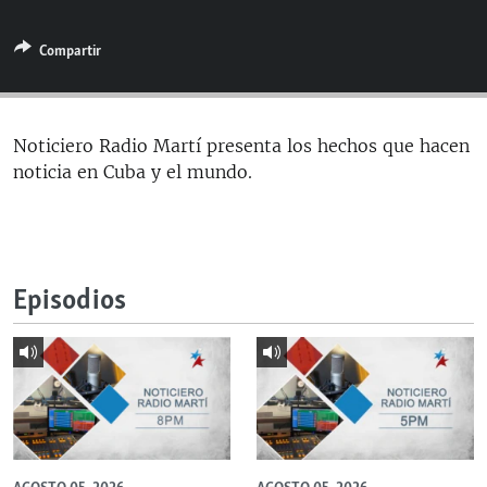
RADIO MARTÍ
Compartir
ESPECIALES
MULTIMEDIA
ESPECIALES
EDITORIALES
LA REALIDAD DE LA VIVIENDA EN CUBA
Noticiero Radio Martí presenta los hechos que hacen
noticia en Cuba y el mundo.
SER VIEJO EN CUBA
SÍGUENOS
KENTU-CUBANO
LOS SANTOS DE HIALEAH
Episodios
DESINFORMACIÓN RUSA EN AMÉRICA LATINA
LA INVASIÓN DE RUSIA A UCRANIA