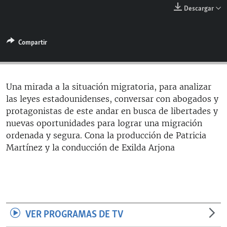
RADIO MARTÍ
Descargar
ESPECIALES
Compartir
MULTIMEDIA
ESPECIALES
EDITORIALES
LA REALIDAD DE LA VIVIENDA EN CUBA
SER VIEJO EN CUBA
Una mirada a la situación migratoria, para analizar
SÍGUENOS
las leyes estadounidenses, conversar con abogados y
KENTU-CUBANO
protagonistas de este andar en busca de libertades y
LOS SANTOS DE HIALEAH
nuevas oportunidades para lograr una migración
ordenada y segura. Cona la producción de Patricia
DESINFORMACIÓN RUSA EN AMÉRICA LATINA
Martínez y la conducción de Exilda Arjona
LA INVASIÓN DE RUSIA A UCRANIA
VER PROGRAMAS DE TV