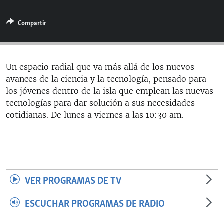
RADIO MARTÍ
Compartir
ESPECIALES
MULTIMEDIA
ESPECIALES
EDITORIALES
LA REALIDAD DE LA VIVIENDA EN CUBA
Un espacio radial que va más allá de los nuevos
avances de la ciencia y la tecnología, pensado para
SER VIEJO EN CUBA
SÍGUENOS
los jóvenes dentro de la isla que emplean las nuevas
KENTU-CUBANO
tecnologías para dar solución a sus necesidades
cotidianas. De lunes a viernes a las 10:30 am.
LOS SANTOS DE HIALEAH
DESINFORMACIÓN RUSA EN AMÉRICA LATINA
LA INVASIÓN DE RUSIA A UCRANIA
VER PROGRAMAS DE TV
ESCUCHAR PROGRAMAS DE RADIO