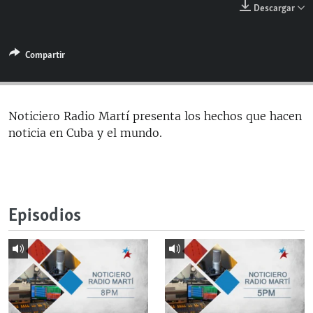
Descargar
RADIO MARTÍ
ESPECIALES
Compartir
MULTIMEDIA
ESPECIALES
EDITORIALES
LA REALIDAD DE LA VIVIENDA EN CUBA
SER VIEJO EN CUBA
Noticiero Radio Martí presenta los hechos que hacen
SÍGUENOS
noticia en Cuba y el mundo.
KENTU-CUBANO
LOS SANTOS DE HIALEAH
DESINFORMACIÓN RUSA EN AMÉRICA LATINA
Episodios
LA INVASIÓN DE RUSIA A UCRANIA