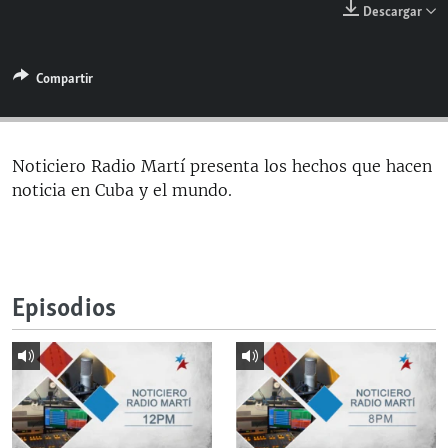
Descargar
RADIO MARTÍ
ESPECIALES
Compartir
MULTIMEDIA
ESPECIALES
EDITORIALES
LA REALIDAD DE LA VIVIENDA EN CUBA
SER VIEJO EN CUBA
Noticiero Radio Martí presenta los hechos que hacen
SÍGUENOS
noticia en Cuba y el mundo.
KENTU-CUBANO
LOS SANTOS DE HIALEAH
DESINFORMACIÓN RUSA EN AMÉRICA LATINA
Episodios
LA INVASIÓN DE RUSIA A UCRANIA