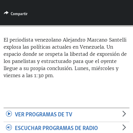
RADIO MARTÍ
Compartir
ESPECIALES
MULTIMEDIA
ESPECIALES
EDITORIALES
LA REALIDAD DE LA VIVIENDA EN CUBA
El periodista venezolano Alejandro Marcano Santelli
explora las políticas actuales en Venezuela. Un
SER VIEJO EN CUBA
SÍGUENOS
espacio donde se respeta la libertad de expresión de
KENTU-CUBANO
los panelistas y estructurado para que el oyente
llegue a su propia conclusión. Lunes, miércoles y
LOS SANTOS DE HIALEAH
viernes a las 1:30 pm.
DESINFORMACIÓN RUSA EN AMÉRICA LATINA
LA INVASIÓN DE RUSIA A UCRANIA
VER PROGRAMAS DE TV
ESCUCHAR PROGRAMAS DE RADIO