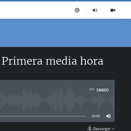
| Primera media hora
EMBED
able
29:59
Descargar