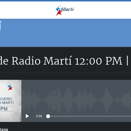
Í
de Radio Martí 12:00 PM 
No media source currently avail
0:00
ntana