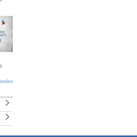
í
isodios