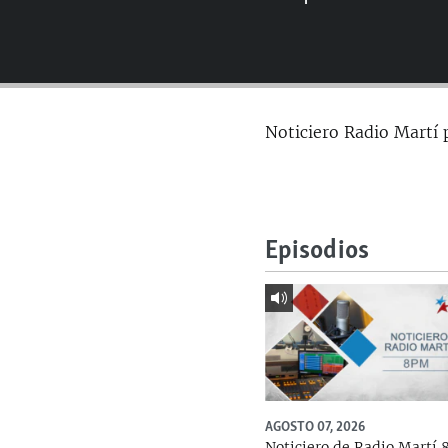
RADIO MARTÍ
ESPECIALES
MULTIMEDIA
ESPECIALES
EDITORIALES
LA REALIDAD DE LA VIVIENDA EN
Noticiero Radio Martí 
CUBA
SER VIEJO EN CUBA
KENTU-CUBANO
LOS SANTOS DE HIALEAH
Episodios
DESINFORMACIÓN RUSA EN
AMÉRICA LATINA
LA INVASIÓN DE RUSIA A UCRANIA
AGOSTO 07, 2026
Noticiero de Radio Martí 