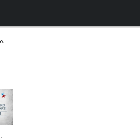
EMBED
o.
í