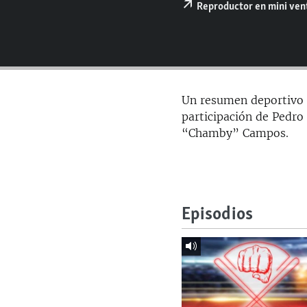
RADIO MARTÍ
Reproductor en mini ve
ESPECIALES
MULTIMEDIA
ESPECIALES
EDITORIALES
LA REALIDAD DE LA VIVIENDA EN
CUBA
Un resumen deportivo 
SER VIEJO EN CUBA
participación de Pedro
“Chamby” Campos.
KENTU-CUBANO
LOS SANTOS DE HIALEAH
DESINFORMACIÓN RUSA EN
AMÉRICA LATINA
Episodios
LA INVASIÓN DE RUSIA A UCRANIA