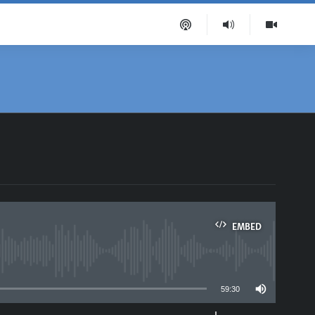
EMBED
able
59:30