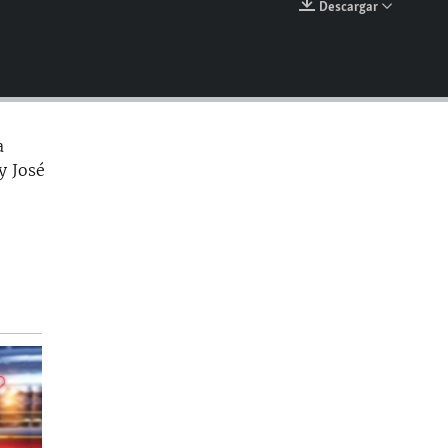
Descargar
EMBED
a
y José