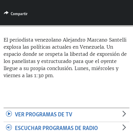
RADIO MARTÍ
Compartir
ESPECIALES
MULTIMEDIA
ESPECIALES
EDITORIALES
LA REALIDAD DE LA VIVIENDA EN CUBA
El periodista venezolano Alejandro Marcano Santelli
explora las políticas actuales en Venezuela. Un
SER VIEJO EN CUBA
SÍGUENOS
espacio donde se respeta la libertad de expresión de
KENTU-CUBANO
los panelistas y estructurado para que el oyente
llegue a su propia conclusión. Lunes, miércoles y
LOS SANTOS DE HIALEAH
viernes a las 1:30 pm.
DESINFORMACIÓN RUSA EN AMÉRICA LATINA
LA INVASIÓN DE RUSIA A UCRANIA
VER PROGRAMAS DE TV
ESCUCHAR PROGRAMAS DE RADIO