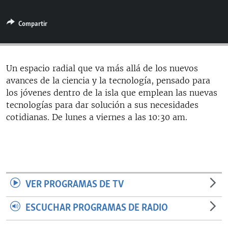
RADIO MARTÍ
Compartir
ESPECIALES
MULTIMEDIA
ESPECIALES
EDITORIALES
LA REALIDAD DE LA VIVIENDA EN CUBA
Un espacio radial que va más allá de los nuevos
avances de la ciencia y la tecnología, pensado para
SER VIEJO EN CUBA
SÍGUENOS
los jóvenes dentro de la isla que emplean las nuevas
KENTU-CUBANO
tecnologías para dar solución a sus necesidades
cotidianas. De lunes a viernes a las 10:30 am.
LOS SANTOS DE HIALEAH
DESINFORMACIÓN RUSA EN AMÉRICA LATINA
LA INVASIÓN DE RUSIA A UCRANIA
VER PROGRAMAS DE TV
ESCUCHAR PROGRAMAS DE RADIO