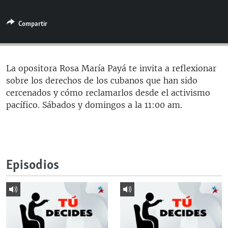
RADIO MARTÍ
Compartir
ESPECIALES
MULTIMEDIA
ESPECIALES
EDITORIALES
LA REALIDAD DE LA VIVIENDA EN CUBA
La opositora Rosa María Payá te invita a reflexionar
sobre los derechos de los cubanos que han sido
SER VIEJO EN CUBA
SÍGUENOS
cercenados y cómo reclamarlos desde el activismo
KENTU-CUBANO
pacífico. Sábados y domingos a la 11:00 am.
LOS SANTOS DE HIALEAH
DESINFORMACIÓN RUSA EN AMÉRICA LATINA
LA INVASIÓN DE RUSIA A UCRANIA
Episodios