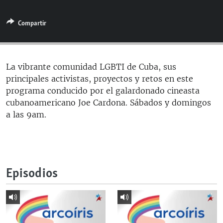
RADIO MARTÍ
Compartir
ESPECIALES
MULTIMEDIA
ESPECIALES
EDITORIALES
LA REALIDAD DE LA VIVIENDA EN CUBA
La vibrante comunidad LGBTI de Cuba, sus
principales activistas, proyectos y retos en este
SER VIEJO EN CUBA
SÍGUENOS
programa conducido por el galardonado cineasta
KENTU-CUBANO
cubanoamericano Joe Cardona. Sábados y domingos
a las 9am.
LOS SANTOS DE HIALEAH
DESINFORMACIÓN RUSA EN AMÉRICA LATINA
LA INVASIÓN DE RUSIA A UCRANIA
Episodios