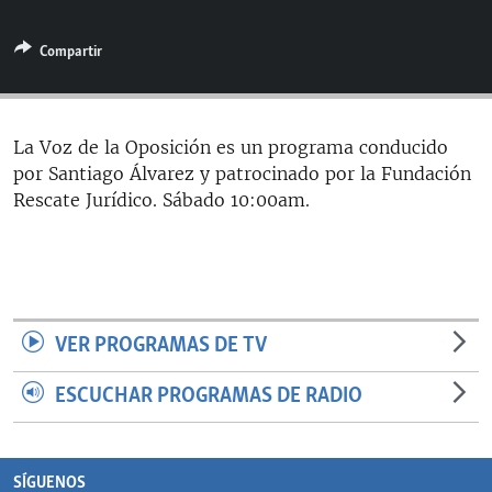
RADIO MARTÍ
Compartir
ESPECIALES
MULTIMEDIA
ESPECIALES
EDITORIALES
LA REALIDAD DE LA VIVIENDA EN CUBA
La Voz de la Oposición es un programa conducido
por Santiago Álvarez y patrocinado por la Fundación
SER VIEJO EN CUBA
SÍGUENOS
Rescate Jurídico. Sábado 10:00am.
KENTU-CUBANO
LOS SANTOS DE HIALEAH
DESINFORMACIÓN RUSA EN AMÉRICA LATINA
LA INVASIÓN DE RUSIA A UCRANIA
VER PROGRAMAS DE TV
ESCUCHAR PROGRAMAS DE RADIO
SÍGUENOS