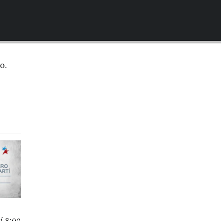
EMBED
o.
í 8:00