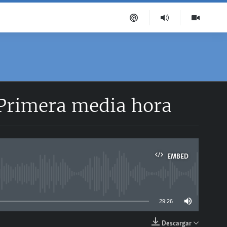
 Primera media hora
EMBED
able
29:26
Descargar