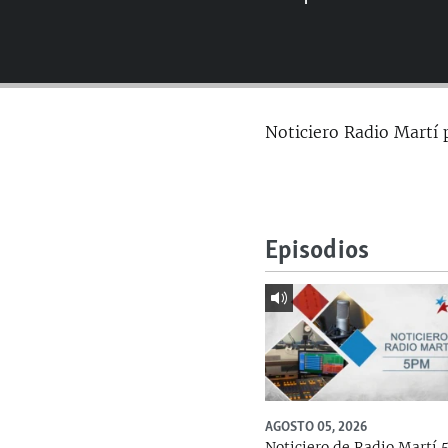
RADIO MARTÍ
ESPECIALES
MULTIMEDIA
ESPECIALES
EDITORIALES
LA REALIDAD DE LA VIVIENDA EN
Noticiero Radio Martí 
CUBA
SER VIEJO EN CUBA
KENTU-CUBANO
LOS SANTOS DE HIALEAH
Episodios
DESINFORMACIÓN RUSA EN
AMÉRICA LATINA
LA INVASIÓN DE RUSIA A UCRANIA
AGOSTO 05, 2026
Noticiero de Radio Martí 