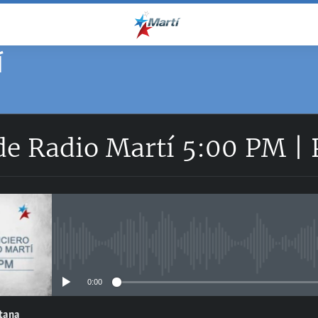
Í
 de Radio Martí 5:00 PM |
No media source currently avail
0:00
ntana