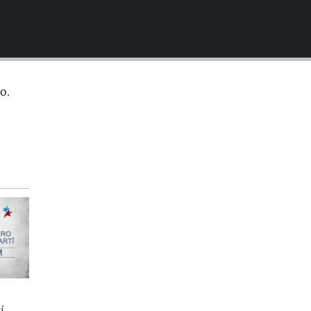
EMBED
o.
í