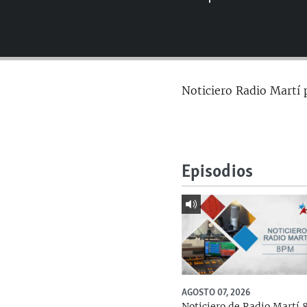
RADIO MARTÍ
ESPECIALES
MULTIMEDIA
ESPECIALES
EDITORIALES
LA REALIDAD DE LA VIVIENDA EN
Noticiero Radio Martí 
CUBA
SER VIEJO EN CUBA
KENTU-CUBANO
LOS SANTOS DE HIALEAH
Episodios
DESINFORMACIÓN RUSA EN
AMÉRICA LATINA
LA INVASIÓN DE RUSIA A UCRANIA
AGOSTO 07, 2026
Noticiero de Radio Martí 