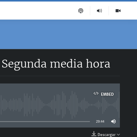
| Segunda media hora
EMBED
able
29:44
Descargar