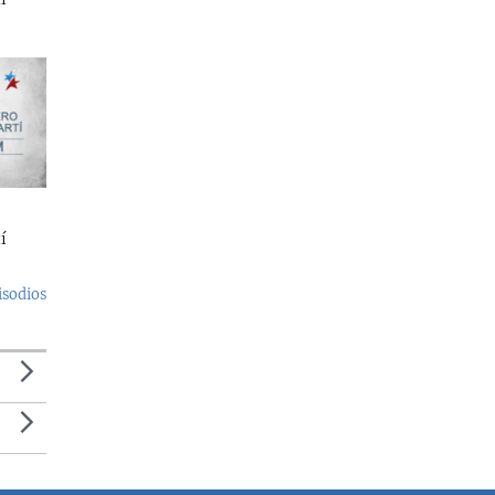
í
isodios