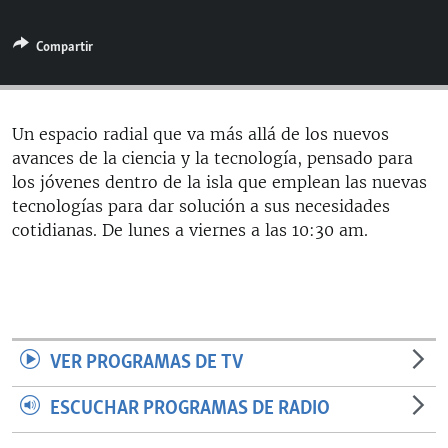
RADIO MARTÍ
Compartir
ESPECIALES
MULTIMEDIA
ESPECIALES
EDITORIALES
LA REALIDAD DE LA VIVIENDA EN CUBA
Un espacio radial que va más allá de los nuevos
avances de la ciencia y la tecnología, pensado para
SER VIEJO EN CUBA
SÍGUENOS
los jóvenes dentro de la isla que emplean las nuevas
KENTU-CUBANO
tecnologías para dar solución a sus necesidades
cotidianas. De lunes a viernes a las 10:30 am.
LOS SANTOS DE HIALEAH
DESINFORMACIÓN RUSA EN AMÉRICA LATINA
LA INVASIÓN DE RUSIA A UCRANIA
VER PROGRAMAS DE TV
ESCUCHAR PROGRAMAS DE RADIO