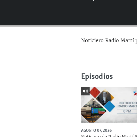
RADIO MARTÍ
ESPECIALES
MULTIMEDIA
ESPECIALES
EDITORIALES
LA REALIDAD DE LA VIVIENDA EN
Noticiero Radio Martí 
CUBA
SER VIEJO EN CUBA
KENTU-CUBANO
LOS SANTOS DE HIALEAH
Episodios
DESINFORMACIÓN RUSA EN
AMÉRICA LATINA
LA INVASIÓN DE RUSIA A UCRANIA
AGOSTO 07, 2026
Noticiero de Radio Martí 