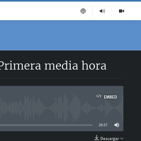
 Primera media hora
EMBED
able
29:27
Descargar