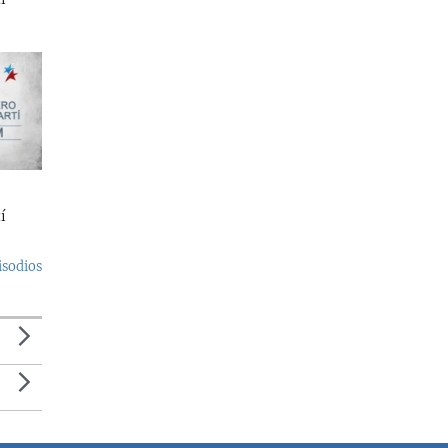
í
isodios