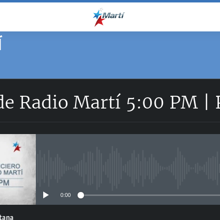
Í
 de Radio Martí 5:00 PM |
No media source currently avail
0:00
ntana