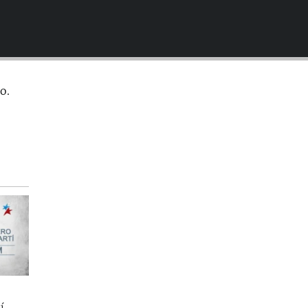
EMBED
o.
í