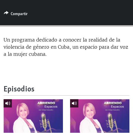
RADIO MARTÍ
Compartir
ESPECIALES
MULTIMEDIA
ESPECIALES
EDITORIALES
LA REALIDAD DE LA VIVIENDA EN CUBA
Un programa dedicado a conocer la realidad de la
violencia de género en Cuba, un espacio para dar voz
SER VIEJO EN CUBA
SÍGUENOS
a la mujer cubana.
KENTU-CUBANO
LOS SANTOS DE HIALEAH
DESINFORMACIÓN RUSA EN AMÉRICA LATINA
Episodios
LA INVASIÓN DE RUSIA A UCRANIA