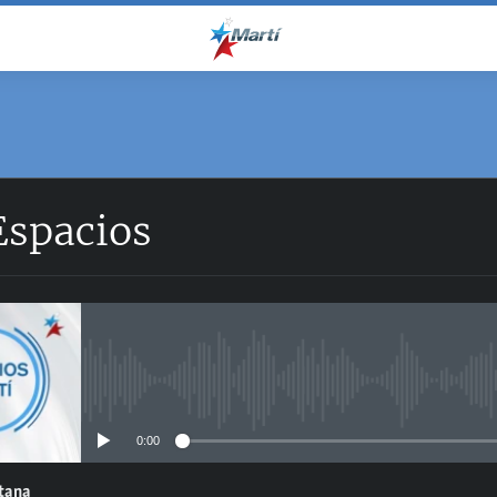
Espacios
No media source currently avail
0:00
ntana