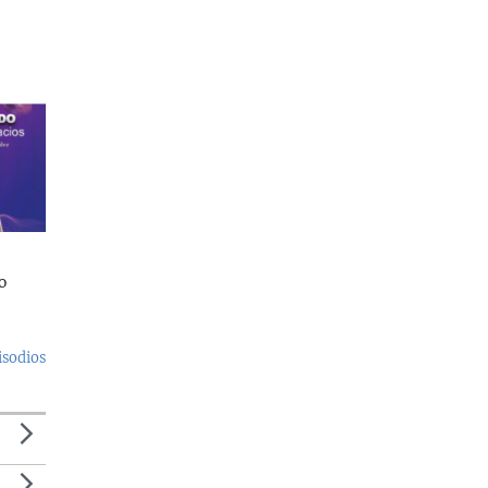
o
isodios