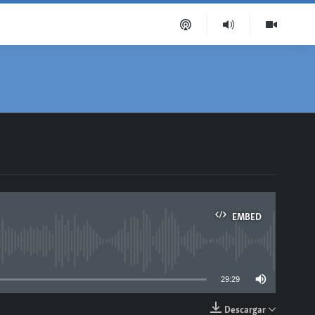
EMBED
able
29:29
Descargar