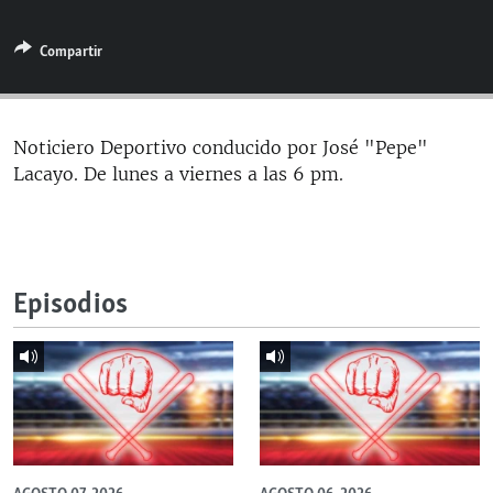
RADIO MARTÍ
Compartir
ESPECIALES
MULTIMEDIA
ESPECIALES
EDITORIALES
LA REALIDAD DE LA VIVIENDA EN CUBA
Noticiero Deportivo conducido por José "Pepe"
Lacayo. De lunes a viernes a las 6 pm.
SER VIEJO EN CUBA
SÍGUENOS
KENTU-CUBANO
LOS SANTOS DE HIALEAH
Episodios
DESINFORMACIÓN RUSA EN AMÉRICA LATINA
LA INVASIÓN DE RUSIA A UCRANIA