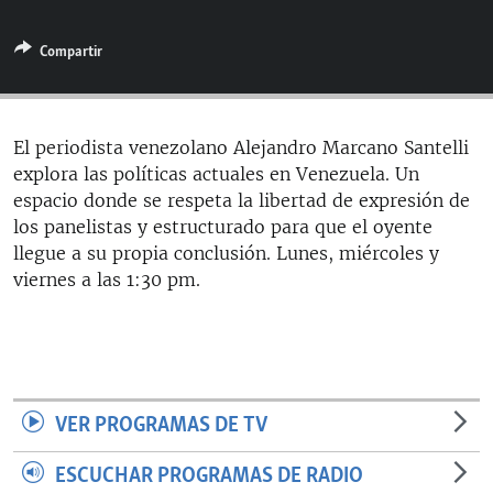
RADIO MARTÍ
Compartir
ESPECIALES
MULTIMEDIA
ESPECIALES
EDITORIALES
LA REALIDAD DE LA VIVIENDA EN CUBA
El periodista venezolano Alejandro Marcano Santelli
explora las políticas actuales en Venezuela. Un
SER VIEJO EN CUBA
SÍGUENOS
espacio donde se respeta la libertad de expresión de
KENTU-CUBANO
los panelistas y estructurado para que el oyente
llegue a su propia conclusión. Lunes, miércoles y
LOS SANTOS DE HIALEAH
viernes a las 1:30 pm.
DESINFORMACIÓN RUSA EN AMÉRICA LATINA
LA INVASIÓN DE RUSIA A UCRANIA
VER PROGRAMAS DE TV
ESCUCHAR PROGRAMAS DE RADIO