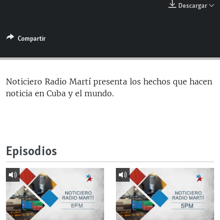
Descargar
RADIO MARTÍ
ESPECIALES
Compartir
MULTIMEDIA
ESPECIALES
EDITORIALES
LA REALIDAD DE LA VIVIENDA EN CUBA
SER VIEJO EN CUBA
Noticiero Radio Martí presenta los hechos que hacen
SÍGUENOS
noticia en Cuba y el mundo.
KENTU-CUBANO
LOS SANTOS DE HIALEAH
DESINFORMACIÓN RUSA EN AMÉRICA LATINA
Episodios
LA INVASIÓN DE RUSIA A UCRANIA