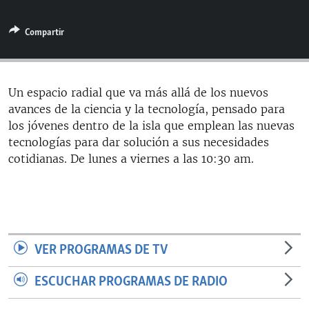
RADIO MARTÍ
Compartir
ESPECIALES
MULTIMEDIA
ESPECIALES
EDITORIALES
LA REALIDAD DE LA VIVIENDA EN CUBA
Un espacio radial que va más allá de los nuevos
avances de la ciencia y la tecnología, pensado para
SER VIEJO EN CUBA
SÍGUENOS
los jóvenes dentro de la isla que emplean las nuevas
KENTU-CUBANO
tecnologías para dar solución a sus necesidades
cotidianas. De lunes a viernes a las 10:30 am.
LOS SANTOS DE HIALEAH
DESINFORMACIÓN RUSA EN AMÉRICA LATINA
LA INVASIÓN DE RUSIA A UCRANIA
VER PROGRAMAS DE TV
ESCUCHAR PROGRAMAS DE RADIO