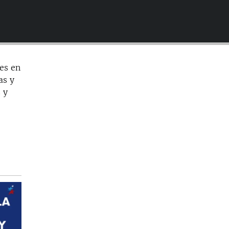
EMBED
les en
as y
 y