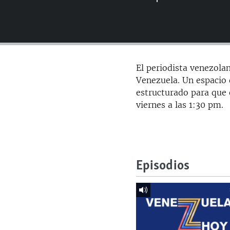
RADIO MARTÍ
ESPECIALES
MULTIMEDIA
ESPECIALES
EDITORIALES
LA REALIDAD DE LA VIVIENDA EN
El periodista venezolan
CUBA
Venezuela. Un espacio d
SER VIEJO EN CUBA
estructurado para que 
viernes a las 1:30 pm.
KENTU-CUBANO
LOS SANTOS DE HIALEAH
DESINFORMACIÓN RUSA EN
AMÉRICA LATINA
Episodios
LA INVASIÓN DE RUSIA A UCRANIA