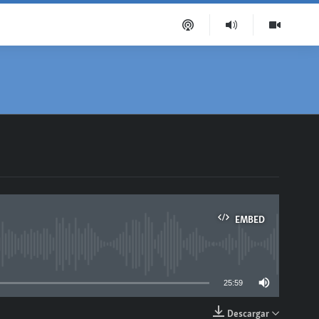
EMBED
able
25:59
Descargar