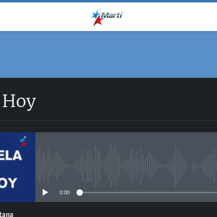
 Hoy
No media source currently avail
0:00
ntana