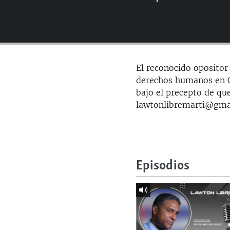
RADIO MARTÍ
ESPECIALES
MULTIMEDIA
ESPECIALES
EDITORIALES
LA REALIDAD DE LA VIVIENDA EN
El reconocido opositor 
CUBA
derechos humanos en Cu
SER VIEJO EN CUBA
bajo el precepto de que
lawtonlibremarti@gma
KENTU-CUBANO
LOS SANTOS DE HIALEAH
DESINFORMACIÓN RUSA EN
AMÉRICA LATINA
Episodios
LA INVASIÓN DE RUSIA A UCRANIA