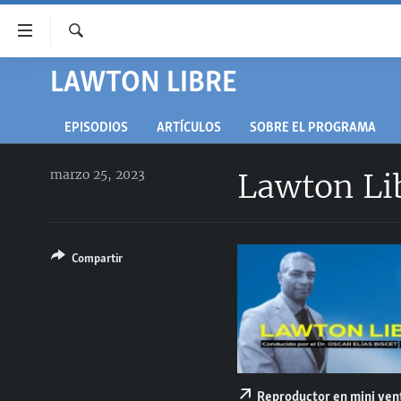
Enlaces
de
accesibilidad
Buscar
LAWTON LIBRE
TITULARES
Ir
CUBA
al
EPISODIOS
ARTÍCULOS
SOBRE EL PROGRAMA
contenido
ESTADOS UNIDOS
CUBA
principal
marzo 25, 2023
Lawton Li
AMÉRICA LATINA
DERECHOS HUMANOS
ESTADOS UNIDOS
Ir
a
INMIGRACIÓN
#11JCUBA, 5 AÑOS DESPUÉS
AMÉRICA 250
la
MUNDO
INFORME DEL DEPARTAMENTO DE
navegación
Compartir
ESTADO DE EEUU SOBRE CUBA
principal
DEPORTES
Ir
ARTE Y ENTRETENIMIENTO
a
la
OPINIÓN GRÁFICA
búsqueda
AUDIOVISUALES MARTÍ
Reproductor en mini ve