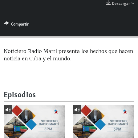
Descargar
RADIO MARTÍ
ESPECIALES
Compartir
MULTIMEDIA
ESPECIALES
EDITORIALES
LA REALIDAD DE LA VIVIENDA EN CUBA
SER VIEJO EN CUBA
Noticiero Radio Martí presenta los hechos que hacen
SÍGUENOS
noticia en Cuba y el mundo.
KENTU-CUBANO
LOS SANTOS DE HIALEAH
DESINFORMACIÓN RUSA EN AMÉRICA LATINA
Episodios
LA INVASIÓN DE RUSIA A UCRANIA