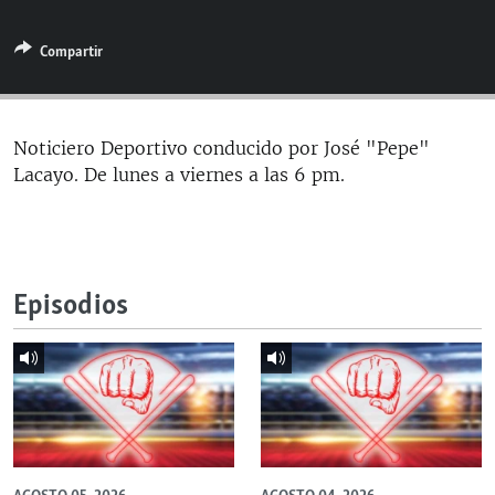
RADIO MARTÍ
Compartir
ESPECIALES
MULTIMEDIA
ESPECIALES
EDITORIALES
LA REALIDAD DE LA VIVIENDA EN CUBA
Noticiero Deportivo conducido por José "Pepe"
Lacayo. De lunes a viernes a las 6 pm.
SER VIEJO EN CUBA
SÍGUENOS
KENTU-CUBANO
LOS SANTOS DE HIALEAH
Episodios
DESINFORMACIÓN RUSA EN AMÉRICA LATINA
LA INVASIÓN DE RUSIA A UCRANIA