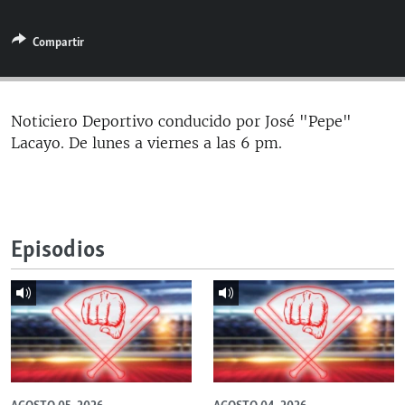
RADIO MARTÍ
Compartir
ESPECIALES
MULTIMEDIA
ESPECIALES
EDITORIALES
LA REALIDAD DE LA VIVIENDA EN CUBA
Noticiero Deportivo conducido por José "Pepe"
Lacayo. De lunes a viernes a las 6 pm.
SER VIEJO EN CUBA
SÍGUENOS
KENTU-CUBANO
LOS SANTOS DE HIALEAH
Episodios
DESINFORMACIÓN RUSA EN AMÉRICA LATINA
LA INVASIÓN DE RUSIA A UCRANIA