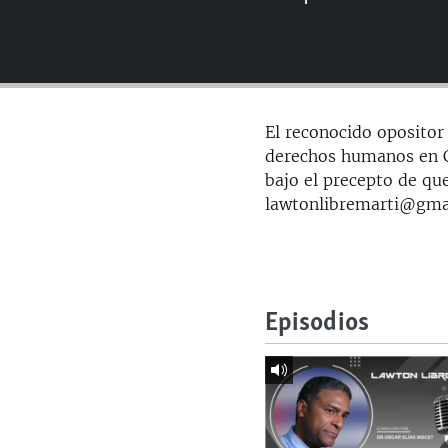
RADIO MARTÍ
ESPECIALES
MULTIMEDIA
ESPECIALES
EDITORIALES
LA REALIDAD DE LA VIVIENDA EN
El reconocido opositor 
CUBA
derechos humanos en Cu
SER VIEJO EN CUBA
bajo el precepto de que
lawtonlibremarti@gma
KENTU-CUBANO
LOS SANTOS DE HIALEAH
DESINFORMACIÓN RUSA EN
AMÉRICA LATINA
Episodios
LA INVASIÓN DE RUSIA A UCRANIA