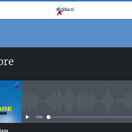
bre
No media source currently avail
0:00
ntana