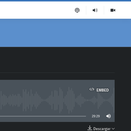
EMBED
able
29:29
Descargar