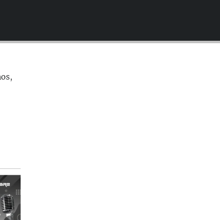
EMBED
nos,