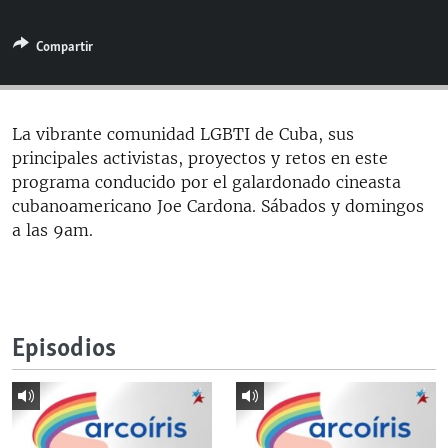
RADIO MARTÍ
Compartir
ESPECIALES
MULTIMEDIA
ESPECIALES
EDITORIALES
LA REALIDAD DE LA VIVIENDA EN CUBA
La vibrante comunidad LGBTI de Cuba, sus
principales activistas, proyectos y retos en este
SER VIEJO EN CUBA
SÍGUENOS
programa conducido por el galardonado cineasta
KENTU-CUBANO
cubanoamericano Joe Cardona. Sábados y domingos
a las 9am.
LOS SANTOS DE HIALEAH
DESINFORMACIÓN RUSA EN AMÉRICA LATINA
LA INVASIÓN DE RUSIA A UCRANIA
Episodios