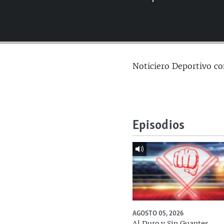
RADIO MARTÍ
ESPECIALES
MULTIMEDIA
ESPECIALES
EDITORIALES
LA REALIDAD DE LA VIVIENDA EN
Noticiero Deportivo co
CUBA
SER VIEJO EN CUBA
KENTU-CUBANO
LOS SANTOS DE HIALEAH
Episodios
DESINFORMACIÓN RUSA EN
AMÉRICA LATINA
LA INVASIÓN DE RUSIA A UCRANIA
AGOSTO 05, 2026
Al Duro y Sin Guantes