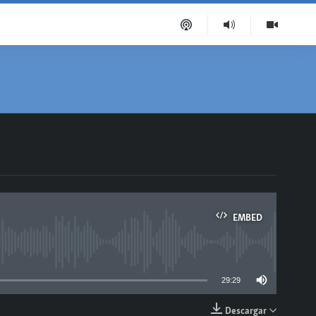
EMBED
able
29:29
Descargar