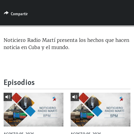
RADIO MARTÍ
Compartir
ESPECIALES
MULTIMEDIA
ESPECIALES
EDITORIALES
LA REALIDAD DE LA VIVIENDA EN CUBA
Noticiero Radio Martí presenta los hechos que hacen
noticia en Cuba y el mundo.
SER VIEJO EN CUBA
SÍGUENOS
KENTU-CUBANO
LOS SANTOS DE HIALEAH
Episodios
DESINFORMACIÓN RUSA EN AMÉRICA LATINA
LA INVASIÓN DE RUSIA A UCRANIA