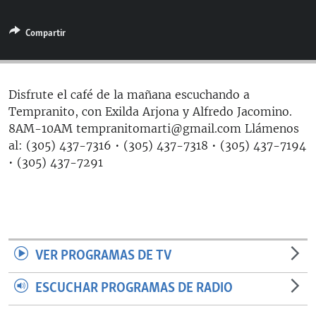
RADIO MARTÍ
Compartir
ESPECIALES
MULTIMEDIA
ESPECIALES
EDITORIALES
LA REALIDAD DE LA VIVIENDA EN CUBA
Disfrute el café de la mañana escuchando a
Tempranito, con Exilda Arjona y Alfredo Jacomino.
SER VIEJO EN CUBA
SÍGUENOS
8AM-10AM tempranitomarti@gmail.com Llámenos
KENTU-CUBANO
al: (305) 437-7316 • (305) 437-7318 • (305) 437-7194
• (305) 437-7291
LOS SANTOS DE HIALEAH
DESINFORMACIÓN RUSA EN AMÉRICA LATINA
LA INVASIÓN DE RUSIA A UCRANIA
VER PROGRAMAS DE TV
ESCUCHAR PROGRAMAS DE RADIO