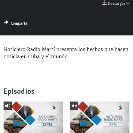
Descargar
RADIO MARTÍ
ESPECIALES
Compartir
MULTIMEDIA
ESPECIALES
EDITORIALES
LA REALIDAD DE LA VIVIENDA EN CUBA
SER VIEJO EN CUBA
Noticiero Radio Martí presenta los hechos que hacen
SÍGUENOS
noticia en Cuba y el mundo
KENTU-CUBANO
LOS SANTOS DE HIALEAH
DESINFORMACIÓN RUSA EN AMÉRICA LATINA
Episodios
LA INVASIÓN DE RUSIA A UCRANIA