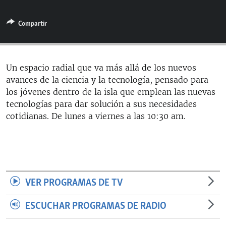
RADIO MARTÍ
Compartir
ESPECIALES
MULTIMEDIA
ESPECIALES
EDITORIALES
LA REALIDAD DE LA VIVIENDA EN CUBA
Un espacio radial que va más allá de los nuevos
avances de la ciencia y la tecnología, pensado para
SER VIEJO EN CUBA
SÍGUENOS
los jóvenes dentro de la isla que emplean las nuevas
KENTU-CUBANO
tecnologías para dar solución a sus necesidades
cotidianas. De lunes a viernes a las 10:30 am.
LOS SANTOS DE HIALEAH
DESINFORMACIÓN RUSA EN AMÉRICA LATINA
LA INVASIÓN DE RUSIA A UCRANIA
VER PROGRAMAS DE TV
ESCUCHAR PROGRAMAS DE RADIO