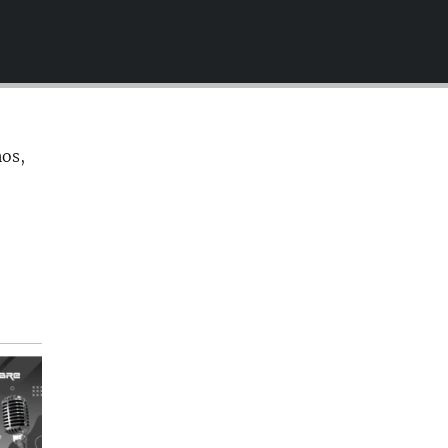
EMBED
nos,