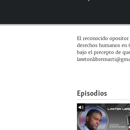
RADIO MARTÍ
ESPECIALES
MULTIMEDIA
ESPECIALES
EDITORIALES
LA REALIDAD DE LA VIVIENDA EN
El reconocido opositor 
CUBA
derechos humanos en Cu
SER VIEJO EN CUBA
bajo el precepto de que
lawtonlibremarti@gma
KENTU-CUBANO
LOS SANTOS DE HIALEAH
DESINFORMACIÓN RUSA EN
AMÉRICA LATINA
Episodios
LA INVASIÓN DE RUSIA A UCRANIA