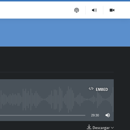
EMBED
able
29:30
Descargar