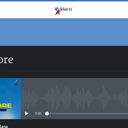
bre
No media source currently avail
0:00
ntana