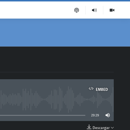
EMBED
able
29:29
Descargar