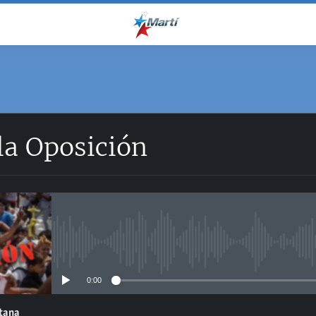
la Oposición
No media source currently avail
0:00
ntana