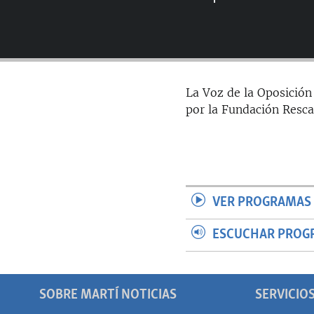
RADIO MARTÍ
ESPECIALES
MULTIMEDIA
ESPECIALES
EDITORIALES
LA REALIDAD DE LA VIVIENDA EN
La Voz de la Oposición
CUBA
por la Fundación Resca
SER VIEJO EN CUBA
KENTU-CUBANO
LOS SANTOS DE HIALEAH
DESINFORMACIÓN RUSA EN
VER PROGRAMAS 
AMÉRICA LATINA
LA INVASIÓN DE RUSIA A UCRANIA
ESCUCHAR PROG
SOBRE MARTÍ NOTICIAS
SERVICIO