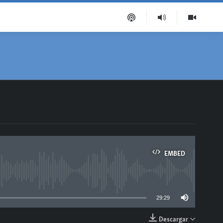
EMBED
able
29:29
Descargar