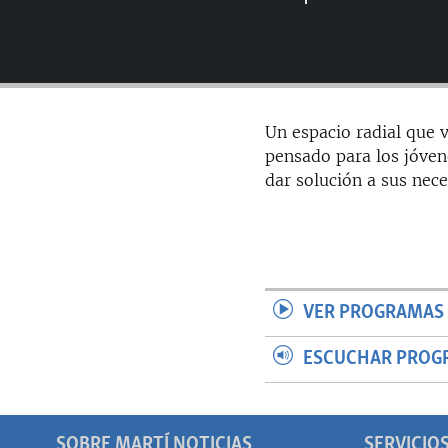
RADIO MARTÍ
ESPECIALES
MULTIMEDIA
ESPECIALES
EDITORIALES
LA REALIDAD DE LA VIVIENDA EN
Un espacio radial que v
CUBA
pensado para los jóven
SER VIEJO EN CUBA
dar solución a sus nece
KENTU-CUBANO
LOS SANTOS DE HIALEAH
DESINFORMACIÓN RUSA EN
AMÉRICA LATINA
VER PROGRAMAS 
LA INVASIÓN DE RUSIA A UCRANIA
ESCUCHAR PROG
SOBRE MARTÍ NOTICIAS
SERVICIO