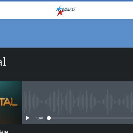
al
No media source currently avail
0:00
ntana