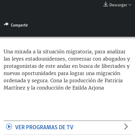
RADIO MARTÍ
Descargar
ESPECIALES
Compartir
MULTIMEDIA
ESPECIALES
EDITORIALES
LA REALIDAD DE LA VIVIENDA EN CUBA
SER VIEJO EN CUBA
Una mirada a la situación migratoria, para analizar
SÍGUENOS
las leyes estadounidenses, conversar con abogados y
KENTU-CUBANO
protagonistas de este andar en busca de libertades y
LOS SANTOS DE HIALEAH
nuevas oportunidades para lograr una migración
ordenada y segura. Cona la producción de Patricia
DESINFORMACIÓN RUSA EN AMÉRICA LATINA
Martínez y la conducción de Exilda Arjona
LA INVASIÓN DE RUSIA A UCRANIA
VER PROGRAMAS DE TV