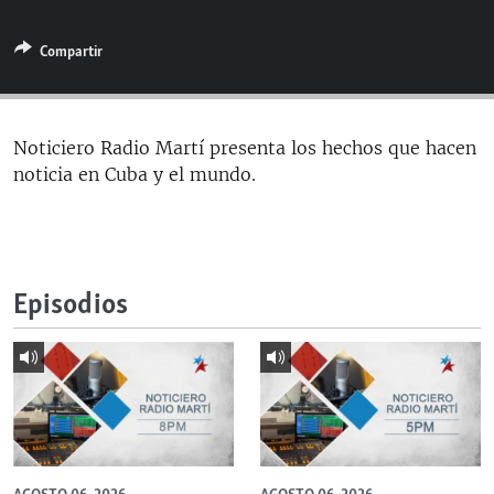
RADIO MARTÍ
Compartir
ESPECIALES
MULTIMEDIA
ESPECIALES
EDITORIALES
LA REALIDAD DE LA VIVIENDA EN CUBA
Noticiero Radio Martí presenta los hechos que hacen
noticia en Cuba y el mundo.
SER VIEJO EN CUBA
SÍGUENOS
KENTU-CUBANO
LOS SANTOS DE HIALEAH
Episodios
DESINFORMACIÓN RUSA EN AMÉRICA LATINA
LA INVASIÓN DE RUSIA A UCRANIA