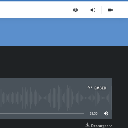
EMBED
able
29:30
Descargar