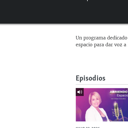
RADIO MARTÍ
ESPECIALES
MULTIMEDIA
ESPECIALES
EDITORIALES
LA REALIDAD DE LA VIVIENDA EN
Un programa dedicado a
CUBA
espacio para dar voz a
SER VIEJO EN CUBA
KENTU-CUBANO
LOS SANTOS DE HIALEAH
Episodios
DESINFORMACIÓN RUSA EN
AMÉRICA LATINA
LA INVASIÓN DE RUSIA A UCRANIA