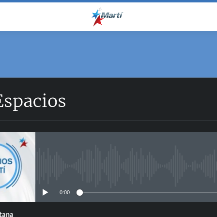
Espacios
No media source currently avail
0:00
ntana