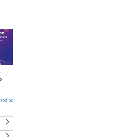
o
isodios