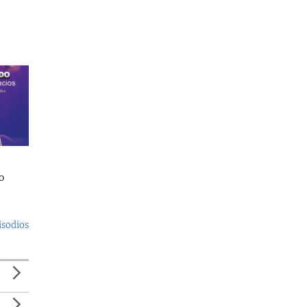
o
isodios