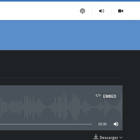
EMBED
able
29:30
Descargar