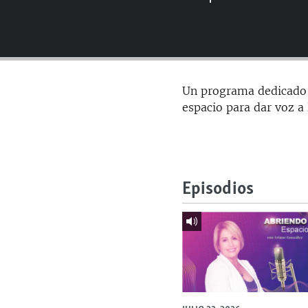
RADIO MARTÍ
ESPECIALES
MULTIMEDIA
ESPECIALES
EDITORIALES
LA REALIDAD DE LA VIVIENDA EN
Un programa dedicado a
CUBA
espacio para dar voz a
SER VIEJO EN CUBA
KENTU-CUBANO
LOS SANTOS DE HIALEAH
Episodios
DESINFORMACIÓN RUSA EN
AMÉRICA LATINA
LA INVASIÓN DE RUSIA A UCRANIA