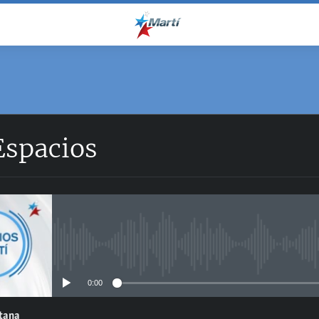
Espacios
No media source currently avail
0:00
ntana