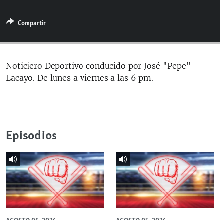
RADIO MARTÍ
Compartir
ESPECIALES
MULTIMEDIA
ESPECIALES
EDITORIALES
LA REALIDAD DE LA VIVIENDA EN CUBA
Noticiero Deportivo conducido por José "Pepe"
Lacayo. De lunes a viernes a las 6 pm.
SER VIEJO EN CUBA
SÍGUENOS
KENTU-CUBANO
LOS SANTOS DE HIALEAH
Episodios
DESINFORMACIÓN RUSA EN AMÉRICA LATINA
LA INVASIÓN DE RUSIA A UCRANIA