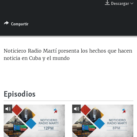
Descargar
RADIO MARTÍ
ESPECIALES
Compartir
MULTIMEDIA
ESPECIALES
EDITORIALES
LA REALIDAD DE LA VIVIENDA EN CUBA
SER VIEJO EN CUBA
Noticiero Radio Martí presenta los hechos que hacen
SÍGUENOS
noticia en Cuba y el mundo
KENTU-CUBANO
LOS SANTOS DE HIALEAH
DESINFORMACIÓN RUSA EN AMÉRICA LATINA
Episodios
LA INVASIÓN DE RUSIA A UCRANIA