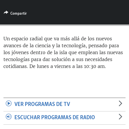
RADIO MARTÍ
Compartir
ESPECIALES
MULTIMEDIA
ESPECIALES
EDITORIALES
LA REALIDAD DE LA VIVIENDA EN CUBA
Un espacio radial que va más allá de los nuevos
avances de la ciencia y la tecnología, pensado para
SER VIEJO EN CUBA
SÍGUENOS
los jóvenes dentro de la isla que emplean las nuevas
KENTU-CUBANO
tecnologías para dar solución a sus necesidades
cotidianas. De lunes a viernes a las 10:30 am.
LOS SANTOS DE HIALEAH
DESINFORMACIÓN RUSA EN AMÉRICA LATINA
LA INVASIÓN DE RUSIA A UCRANIA
VER PROGRAMAS DE TV
ESCUCHAR PROGRAMAS DE RADIO